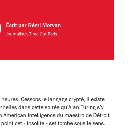
Écrit par
Rémi Morvan
Journaliste, Time Out Paris
5 heures. Cessons le langage crypté, il existe
nelles dans cette soirée qu’Alan Turing s’y
um
American Intelligence
du maestro de Détroit
int cet « insolite » set tombe sous le sens.