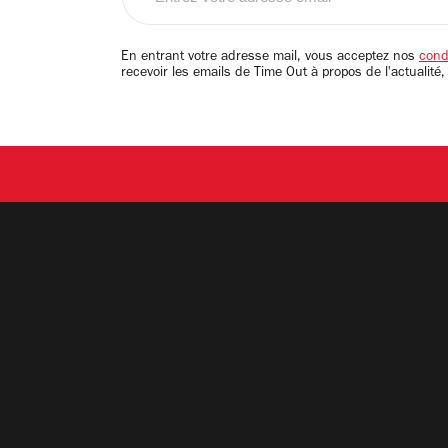
votre
adresse
email
En entrant votre adresse mail, vous acceptez nos
condi
recevoir les emails de Time Out à propos de l'actualité,