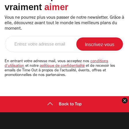
vraiment
aimer
Vous ne pourrez plus vous passer de notre newsletter. Grâce à
elle, découvrez avant tout le monde les meilleurs plans du
moment.
Entrez
votre
adresse
email
En entrant votre adresse mail, vous acceptez nos
conditions
d'utilisation
et notre
politique de confidentialité
et de recevoir les
emails de Time Out à propos de l'actualité, évents, offres et
promotionnelles de nos partenaires.
F
Back to Top