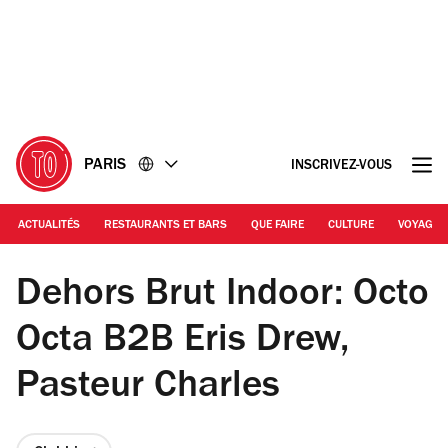
Accéder
Accéder
au
au
contenu
pied
de
page
PARIS
INSCRIVEZ-VOUS
ACTUALITÉS
RESTAURANTS ET BARS
QUE FAIRE
CULTURE
VOYAGE
© Cha Gonzalez
Dehors Brut Indoor: Octo
Octa B2B Eris Drew,
Pasteur Charles