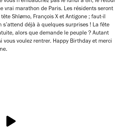
e vous n’embauchez pas le lundi à 8h, le retour
Le vrai marathon de Paris. Les résidents seront
 tête Shlømo, François X et Antigone ; faut-il
 s’attend déjà à quelques surprises ! La fête
ratuite, alors que demande le peuple ? Autant
 si vous voulez rentrer. Happy Birthday et merci
ine.