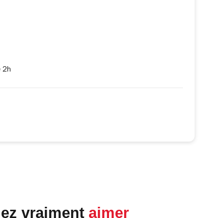
e 2h
lez vraiment
aimer