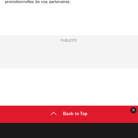
promotionnelles de nos partenaires.
PUBLICITÉ
F
Back to Top