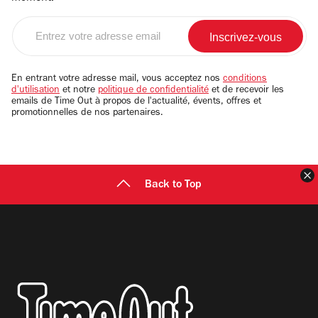
Entrez
votre
adresse
email
En entrant votre adresse mail, vous acceptez nos
conditions
d'utilisation
et notre
politique de confidentialité
et de recevoir les
emails de Time Out à propos de l'actualité, évents, offres et
promotionnelles de nos partenaires.
F
Back to Top