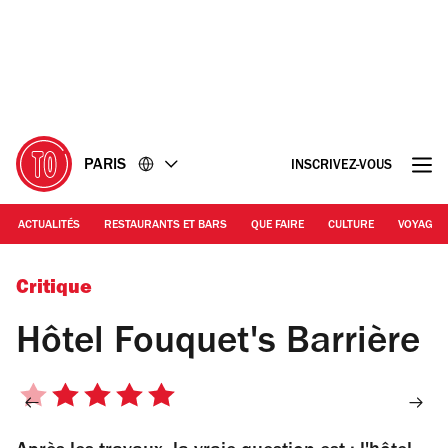
Accéder
Accéder
au
au
contenu
pied
de
page
PARIS
INSCRIVEZ-VOUS
ACTUALITÉS
RESTAURANTS ET BARS
QUE FAIRE
CULTURE
VOYAGE
Critique
Hôtel Fouquet's Barrière
5
sur