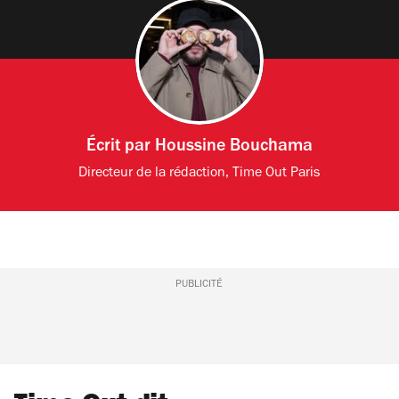
Écrit par
Houssine Bouchama
Directeur de la rédaction, Time Out Paris
PUBLICITÉ