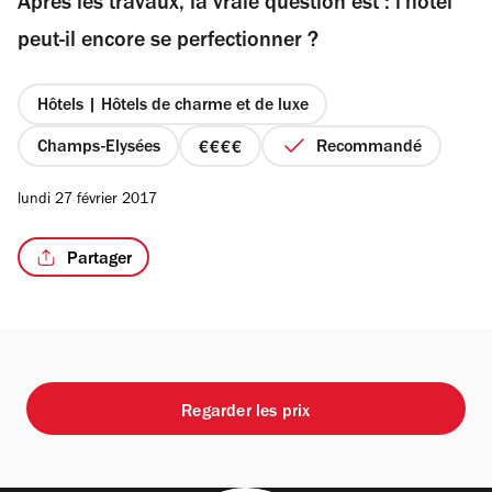
Après les travaux, la vraie question est : l'hôtel
5
étoiles
peut-il encore se perfectionner ?
Hôtels | Hôtels de charme et de luxe
/3
Champs-Elysées
Recommandé
prix
4
lundi 27 février 2017
sur
4
Partager
Regarder les prix