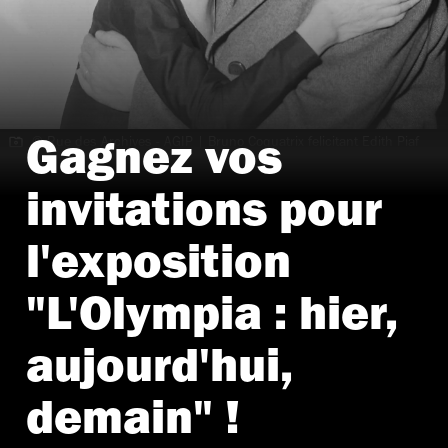
© Rue des Archives - AGIP | Bruno Coquatrix felicitant Edith Piaf
Gagnez vos
a l'Olympia le 21 novembre 1959
invitations pour
l'exposition
"L'Olympia : hier,
aujourd'hui,
demain" !