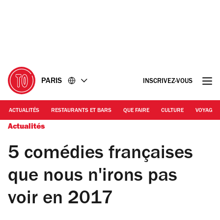
Accéder
Accéder
au
au
contenu
pied
de
page
PARIS
INSCRIVEZ-VOUS
ACTUALITÉS
RESTAURANTS ET BARS
QUE FAIRE
CULTURE
VOYAGE
Actualités
5 comédies françaises
que nous n'irons pas
voir en 2017