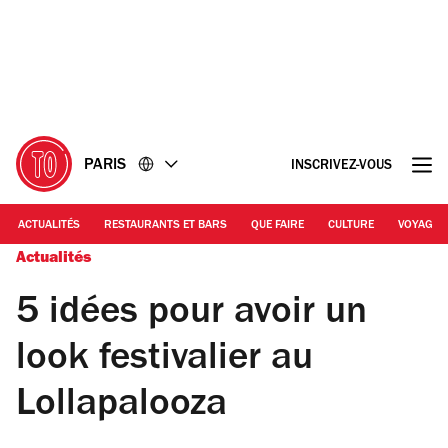
Accéder
Accéder
au
au
contenu
pied
de
page
PARIS
INSCRIVEZ-VOUS
ACTUALITÉS
RESTAURANTS ET BARS
QUE FAIRE
CULTURE
VOYAGE
Actualités
5 idées pour avoir un
look festivalier au
Lollapalooza