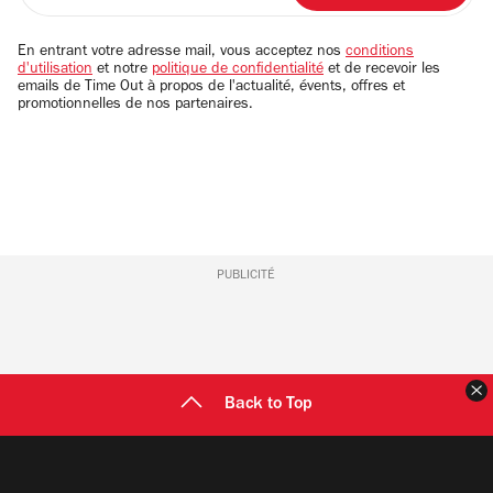
adresse
email
En entrant votre adresse mail, vous acceptez nos
conditions
d'utilisation
et notre
politique de confidentialité
et de recevoir les
emails de Time Out à propos de l'actualité, évents, offres et
promotionnelles de nos partenaires.
PUBLICITÉ
F
Back to Top