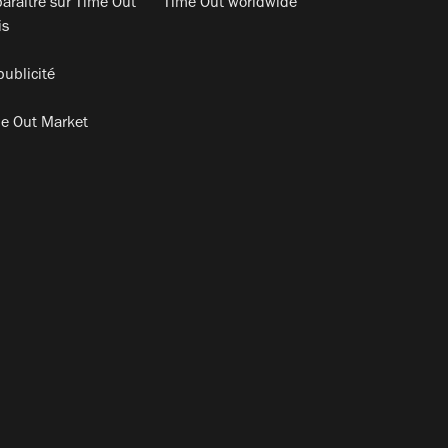
araitre sur Time Out
Time Out worldwide
is
publicité
e Out Market