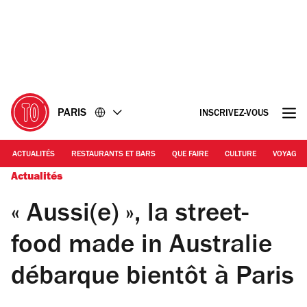
Accéder
Accéder
au
au
contenu
pied
de
page
PARIS
INSCRIVEZ-VOUS
ACTUALITÉS
RESTAURANTS ET BARS
QUE FAIRE
CULTURE
VOYAGE
Actualités
« Aussi(e) », la street-
food made in Australie
débarque bientôt à Paris