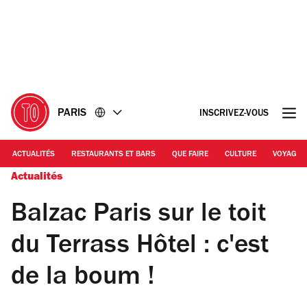
Accéder
Accéder
au
au
contenu
pied
de
page
PARIS
INSCRIVEZ-VOUS
ACTUALITÉS
RESTAURANTS ET BARS
QUE FAIRE
CULTURE
VOYAGE
Actualités
Balzac Paris sur le toit
du Terrass Hôtel : c'est
de la boum !