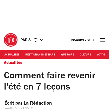
Accéder
Accéder
au
au
contenu
pied
de
page
PARIS
INSCRIVEZ-VOUS
ACTUALITÉS
RESTAURANTS ET BARS
QUE FAIRE
CULTURE
VOYAGE
Actualités
Comment faire revenir
l'été en 7 leçons
Écrit par 
La Rédaction