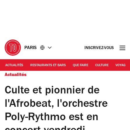
Accéder
Accéder
au
au
contenu
pied
de
page
PARIS
INSCRIVEZ-VOUS
ACTUALITÉS
RESTAURANTS ET BARS
QUE FAIRE
CULTURE
VOYAGE
Actualités
Culte et pionnier de
l'Afrobeat, l'orchestre
Poly-Rythmo est en