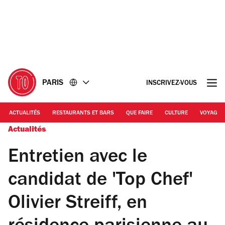
Accéder
Accéder
au
au
contenu
pied
de
page
PARIS
INSCRIVEZ-VOUS
ACTUALITÉS
RESTAURANTS ET BARS
QUE FAIRE
CULTURE
VOYAGE
Actualités
Entretien avec le
candidat de 'Top Chef'
Olivier Streiff, en