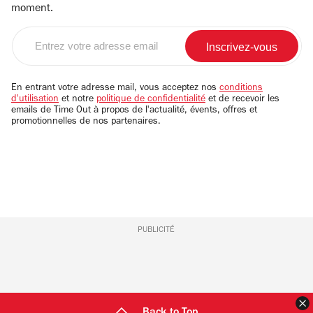
moment.
Entrez
votre
adresse
email
En entrant votre adresse mail, vous acceptez nos
conditions
d'utilisation
et notre
politique de confidentialité
et de recevoir les
emails de Time Out à propos de l'actualité, évents, offres et
promotionnelles de nos partenaires.
PUBLICITÉ
F
Back to Top