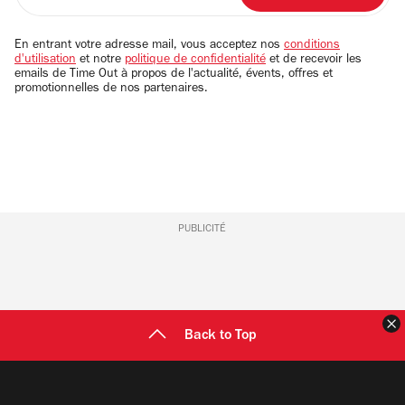
adresse
email
En entrant votre adresse mail, vous acceptez nos
conditions
d'utilisation
et notre
politique de confidentialité
et de recevoir les
emails de Time Out à propos de l'actualité, évents, offres et
promotionnelles de nos partenaires.
PUBLICITÉ
F
Back to Top