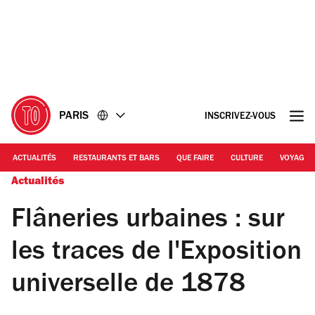
Accéder
Accéder
au
au
contenu
pied
de
page
PARIS
INSCRIVEZ-VOUS
ACTUALITÉS
RESTAURANTS ET BARS
QUE FAIRE
CULTURE
VOYAGE
Actualités
Flâneries urbaines : sur
les traces de l'Exposition
universelle de 1878