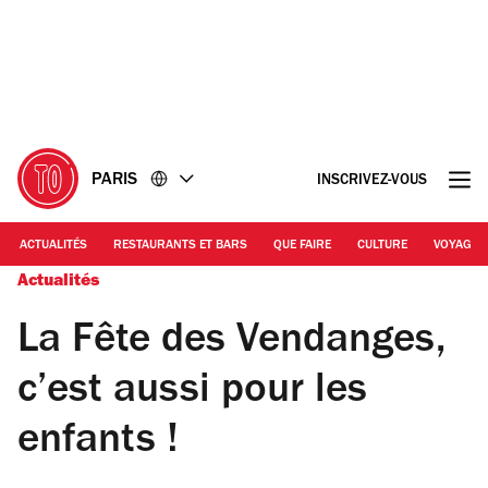
Accéder
Accéder
au
au
contenu
pied
de
page
PARIS
INSCRIVEZ-VOUS
ACTUALITÉS
RESTAURANTS ET BARS
QUE FAIRE
CULTURE
VOYAGE
Actualités
La Fête des Vendanges,
c’est aussi pour les
enfants !