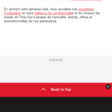
adresse
email
En entrant votre adresse mail, vous acceptez nos
conditions
d'utilisation
et notre
politique de confidentialité
et de recevoir les
emails de Time Out à propos de l'actualité, évents, offres et
promotionnelles de nos partenaires.
PUBLICITÉ
F
Back to Top