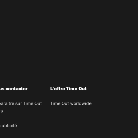
s contacter
L'offre Time Out
araitre sur Time Out
Time Out worldwide
is
publicité