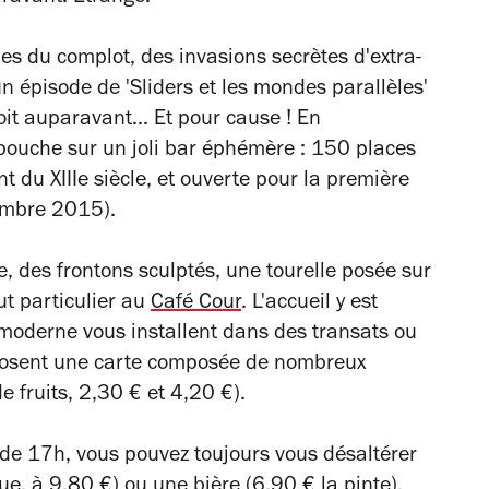
ies du complot, des invasions secrètes d'extra-
n épisode de 'Sliders et les mondes parallèles'
oit auparavant... Et pour cause ! En
bouche sur un joli bar éphémère : 150 places
 du XIIIe siècle, et ouverte pour la première
tembre 2015).
e, des frontons sculptés, une tourelle posée sur
ut particulier au
Café Cour
. L'accueil y est
e moderne vous installent dans des transats ou
posent une carte composée de nombreux
de fruits, 2,30 € et 4,20 €).
 de 17h, vous pouvez toujours vous désaltérer
ue, à 9,80 €) ou une bière (6,90 € la pinte).