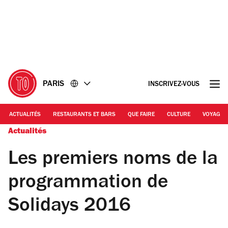
Accéder
Accéder
au
au
contenu
pied
de
page
PARIS
INSCRIVEZ-VOUS
ACTUALITÉS
RESTAURANTS ET BARS
QUE FAIRE
CULTURE
VOYAGE
Actualités
Les premiers noms de la
programmation de
Solidays 2016