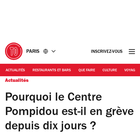
Accéder
Accéder
au
au
contenu
pied
de
page
PARIS
INSCRIVEZ-VOUS
ACTUALITÉS
RESTAURANTS ET BARS
QUE FAIRE
CULTURE
VOYAGE
Actualités
Pourquoi le Centre
Pompidou est-il en grève
depuis dix jours ?