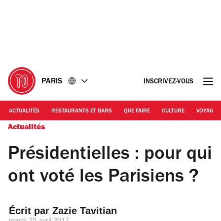
Accéder
Accéder
au
au
contenu
pied
de
page
PARIS
INSCRIVEZ-VOUS
ACTUALITÉS
RESTAURANTS ET BARS
QUE FAIRE
CULTURE
VOYAGE
Actualités
Présidentielles : pour qui
ont voté les Parisiens ?
Écrit par 
Zazie Tavitian