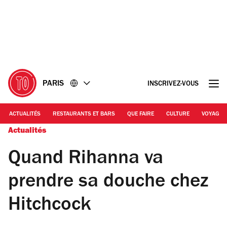
Accéder
Accéder
au
au
contenu
pied
de
page
PARIS
INSCRIVEZ-VOUS
ACTUALITÉS
RESTAURANTS ET BARS
QUE FAIRE
CULTURE
VOYAGE
Actualités
Quand Rihanna va
prendre sa douche chez
Hitchcock