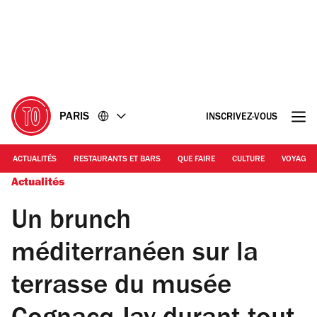
Accéder
Accéder
au
au
contenu
pied
de
page
PARIS
INSCRIVEZ-VOUS
ACTUALITÉS
RESTAURANTS ET BARS
QUE FAIRE
CULTURE
VOYAGE
Actualités
Un brunch
méditerranéen sur la
terrasse du musée