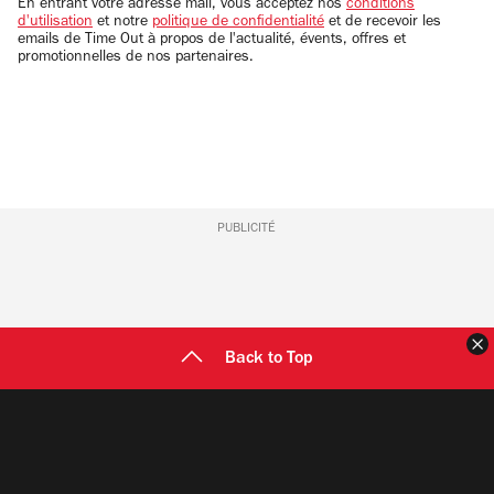
email
En entrant votre adresse mail, vous acceptez nos
conditions
d'utilisation
et notre
politique de confidentialité
et de recevoir les
emails de Time Out à propos de l'actualité, évents, offres et
promotionnelles de nos partenaires.
PUBLICITÉ
F
Back to Top