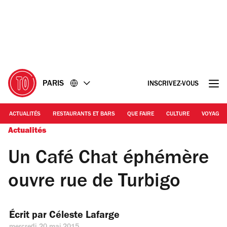
Accéder
Accéder
au
au
contenu
pied
de
page
PARIS
INSCRIVEZ-VOUS
ACTUALITÉS
RESTAURANTS ET BARS
QUE FAIRE
CULTURE
VOYAGE
Actualités
Un Café Chat éphémère
ouvre rue de Turbigo
Écrit par 
Céleste Lafarge