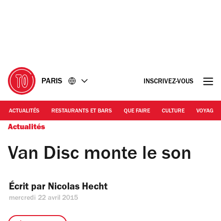
Accéder
Accéder
au
au
contenu
pied
de
page
PARIS
INSCRIVEZ-VOUS
ACTUALITÉS
RESTAURANTS ET BARS
QUE FAIRE
CULTURE
VOYAGE
Actualités
Van Disc monte le son
Écrit par 
Nicolas Hecht
mercredi 22 avril 2015