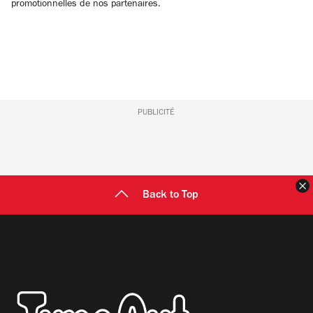
promotionnelles de nos partenaires.
PUBLICITÉ
F
Back to Top