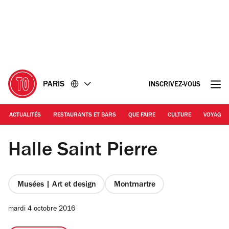
Accéder
Accéder
au
au
contenu
pied
de
page
PARIS
INSCRIVEZ-VOUS
ACTUALITÉS
RESTAURANTS ET BARS
QUE FAIRE
CULTURE
VOYAGE
© DR
Halle Saint Pierre
Musées | Art et design
Montmartre
mardi 4 octobre 2016