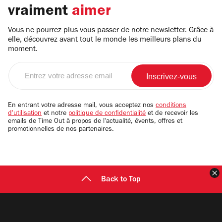
vraiment
aimer
Vous ne pourrez plus vous passer de notre newsletter. Grâce à
elle, découvrez avant tout le monde les meilleurs plans du
moment.
Entrez
votre
adresse
email
En entrant votre adresse mail, vous acceptez nos
conditions
d'utilisation
et notre
politique de confidentialité
et de recevoir les
emails de Time Out à propos de l'actualité, évents, offres et
promotionnelles de nos partenaires.
F
Back to Top