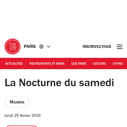
Accéder
Accéder
au
au
contenu
pied
de
page
PARIS
INSCRIVEZ-VOUS
ACTUALITÉS
RESTAURANTS ET BARS
QUE FAIRE
CULTURE
VOYAGE
Photograph: Musée du Louvre
La Nocturne du samedi
Musées
lundi 25 février 2019