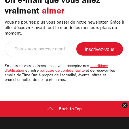
Un e-mail que vous allez
vraiment
aimer
Vous ne pourrez plus vous passer de notre newsletter. Grâce à
elle, découvrez avant tout le monde les meilleurs plans du
moment.
Entrez
votre
adresse
email
En entrant votre adresse mail, vous acceptez nos
conditions
d'utilisation
et notre
politique de confidentialité
et de recevoir les
emails de Time Out à propos de l'actualité, évents, offres et
promotionnelles de nos partenaires.
F
Back to Top