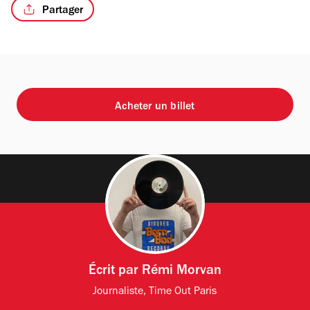
Partager
Acheter un billet
Écrit par
Rémi Morvan
Journaliste, Time Out Paris