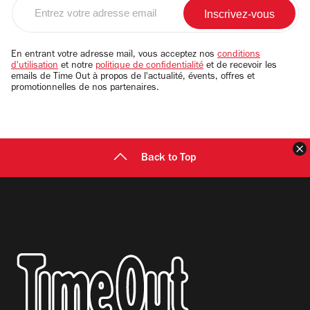
Entrez
votre
adresse
email
En entrant votre adresse mail, vous acceptez nos
conditions
d'utilisation
et notre
politique de confidentialité
et de recevoir les
emails de Time Out à propos de l'actualité, évents, offres et
promotionnelles de nos partenaires.
F
Back to Top