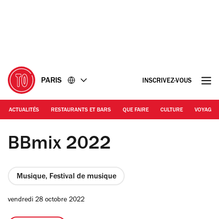
Accéder
Accéder
au
au
contenu
pied
de
page
PARIS
INSCRIVEZ-VOUS
ACTUALITÉS
RESTAURANTS ET BARS
QUE FAIRE
CULTURE
VOYAGE
© Festival BBmix
BBmix 2022
Musique, Festival de musique
vendredi 28 octobre 2022