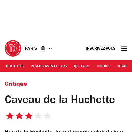
Accéder
Accéder
au
au
contenu
pied
de
page
PARIS
INSCRIVEZ-VOUS
ACTUALITÉS
RESTAURANTS ET BARS
QUE FAIRE
CULTURE
VOYAGE
Caveau de la Huchette
Critique
Caveau de la Huchette
3
sur