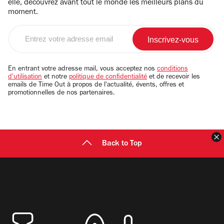
elle, découvrez avant tout le monde les meilleurs plans du
moment.
Entrez
votre
adresse
email
En entrant votre adresse mail, vous acceptez nos
conditions
d'utilisation
et notre
politique de confidentialité
et de recevoir les
emails de Time Out à propos de l'actualité, évents, offres et
promotionnelles de nos partenaires.
F
Back to Top