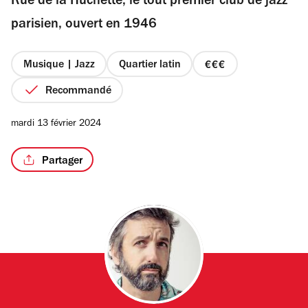
Rue de la Huchette, le tout premier club de jazz
5
étoiles
parisien, ouvert en 1946
Musique | Jazz
Quartier latin
prix
3
Recommandé
sur
4
mardi 13 février 2024
Partager