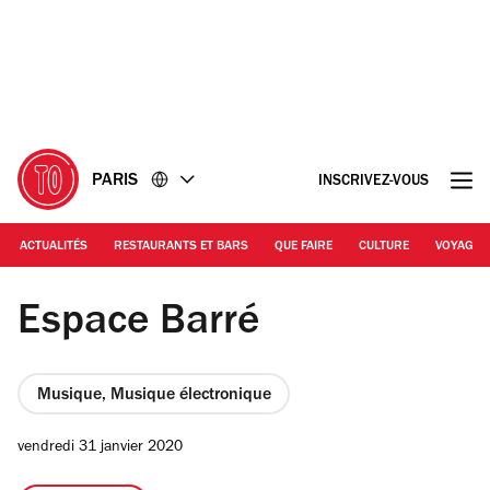
Accéder
Accéder
au
au
contenu
pied
de
page
PARIS
INSCRIVEZ-VOUS
ACTUALITÉS
RESTAURANTS ET BARS
QUE FAIRE
CULTURE
VOYAGE
© Raw Journey
Espace Barré
Musique, Musique électronique
vendredi 31 janvier 2020