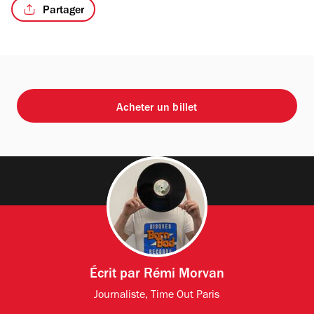
Partager
Acheter un billet
Écrit par
Rémi Morvan
Journaliste, Time Out Paris