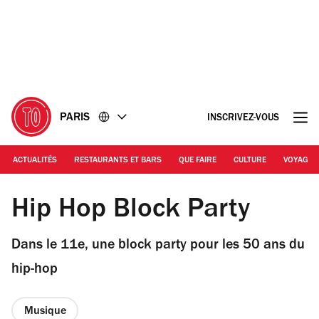
Accéder
Accéder
au
au
contenu
pied
de
page
PARIS
INSCRIVEZ-VOUS
ACTUALITÉS
RESTAURANTS ET BARS
QUE FAIRE
CULTURE
VOYAGE
© Dee Nasty
Hip Hop Block Party
Dans le 11e, une block party pour les 50 ans du
hip-hop
Musique