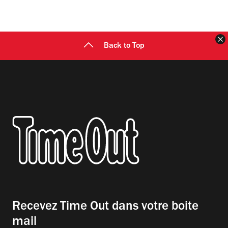
F
Back to Top
Recevez Time Out dans votre boite
mail