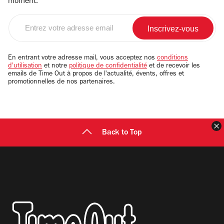
moment.
Entrez
votre
adresse
email
En entrant votre adresse mail, vous acceptez nos
conditions
d'utilisation
et notre
politique de confidentialité
et de recevoir les
emails de Time Out à propos de l'actualité, évents, offres et
promotionnelles de nos partenaires.
F
Back to Top