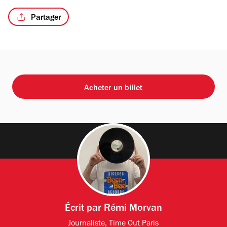
Partager
Acheter un billet
Écrit par
Rémi Morvan
Journaliste, Time Out Paris