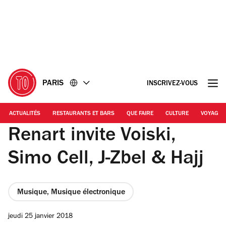
Accéder
Accéder
au
au
contenu
pied
de
page
PARIS
INSCRIVEZ-VOUS
ACTUALITÉS
RESTAURANTS ET BARS
QUE FAIRE
CULTURE
VOYAGE
Renart invite Voiski,
Simo Cell, J-Zbel & Hajj
Musique, Musique électronique
jeudi 25 janvier 2018