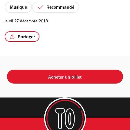
5
étoiles
Musique
Recommandé
jeudi 27 décembre 2018
Partager
Acheter un billet