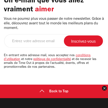
Un e-mail que vous allez
vraiment
aimer
Vous ne pourrez plus vous passer de notre newsletter. Grâce à
elle, découvrez avant tout le monde les meilleurs plans du
moment.
Entrez
votre
adresse
email
En entrant votre adresse mail, vous acceptez nos
conditions
d'utilisation
et notre
politique de confidentialité
et de recevoir les
emails de Time Out à propos de l'actualité, évents, offres et
promotionnelles de nos partenaires.
F
Back to Top