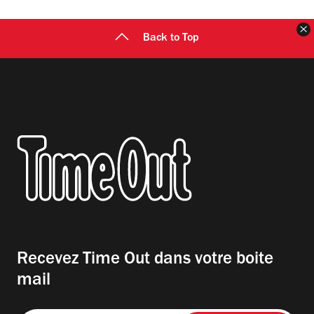
F
Back to Top
Recevez Time Out dans votre boite
mail