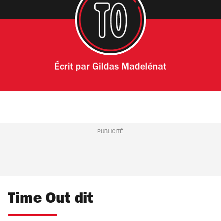
Écrit par
Gildas Madelénat
PUBLICITÉ
Time Out dit