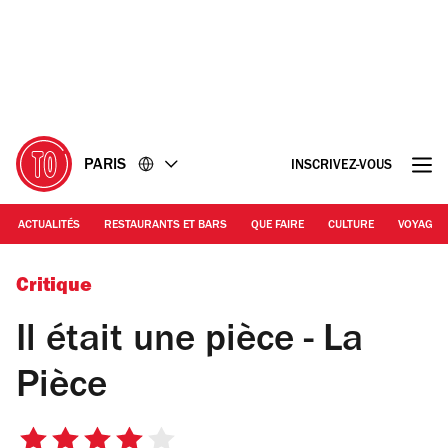
Accéder
Accéder
au
au
contenu
pied
de
page
PARIS
INSCRIVEZ-VOUS
ACTUALITÉS
RESTAURANTS ET BARS
QUE FAIRE
CULTURE
VOYAGE
© La Pièce
Critique
Il était une pièce - La
Pièce
4