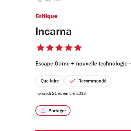
© Incarna
Critique
Incarna
5
sur
Escape Game + nouvelle technologie =
5
étoiles
Que faire
Recommandé
mercredi 21 novembre 2018
Partager