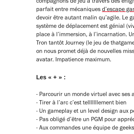
compagnons de jeu à travers des énigm
parfait entre mécaniques
d’escape g
devoir être autant malin qu’agile. Le 
système de déplacement est génial (vive 
place à l’immersion, à l’incarnation. U
Tron
tantôt
Journey
(le jeu de
thatgam
on nous promet déjà de nouvelles miss
avatar. Impatience maximum.
Les « + » :
- Parcourir un monde virtuel avec ses 
- Tirer à l’arc c’est telllllllement bien
- Un gameplay et un level design aux p
- Pas obligé d’être un PGM pour appréc
- Aux commandes une équipe de geeks 