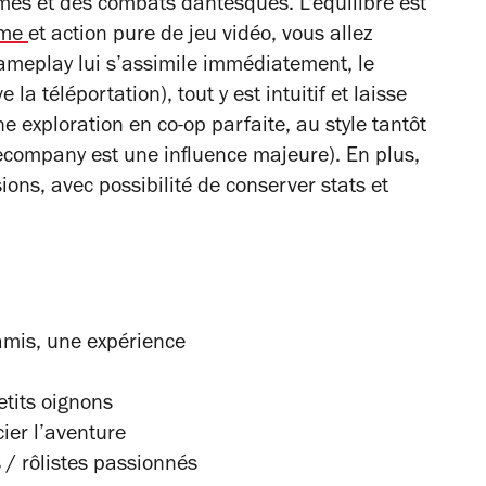
es et des combats dantesques. L'équilibre est
ame
et action pure de jeu vidéo, vous allez
gameplay lui s’assimile immédiatement, le
la téléportation), tout y est intuitif et laisse
ne exploration en co-op parfaite, au style tantôt
ecompany
est une influence majeure). En plus,
ions, avec possibilité de conserver
stats
et
amis, une expérience
etits oignons
ier l’aventure
/ rôlistes passionnés