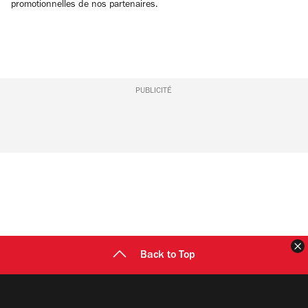
promotionnelles de nos partenaires.
PUBLICITÉ
F
Back to Top