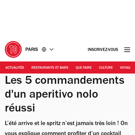
Accéder
Accéder
au
au
contenu
pied
de
page
PARIS
INSCRIVEZ-VOUS
ACTUALITÉS
RESTAURANTS ET BARS
QUE FAIRE
CULTURE
VOYAGE
Les 5 commandements
d'un aperitivo nolo
réussi
L’été arrive et le spritz n’est jamais très loin ! On
vous explique comment profiter d’un cocktail