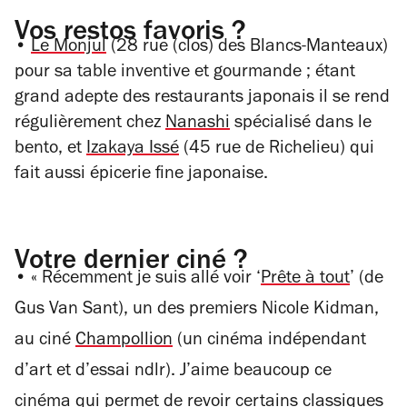
Vos restos favoris ?
•
Le Monjul
(28 rue (clos) des Blancs-Manteaux)
pour sa table inventive et gourmande ; étant
grand adepte des restaurants japonais il se rend
régulièrement chez
Nanashi
spécialisé dans le
bento, et
Izakaya Issé
(45 rue de Richelieu) qui
fait aussi épicerie fine japonaise.
Votre dernier ciné ?
• « Récemment je suis allé voir ‘
Prête à tout
’ (de
Gus Van Sant), un des premiers Nicole Kidman,
au ciné
Champollion
(un cinéma indépendant
d’art et d’essai ndlr). J’aime beaucoup ce
cinéma qui permet de revoir certains classiques