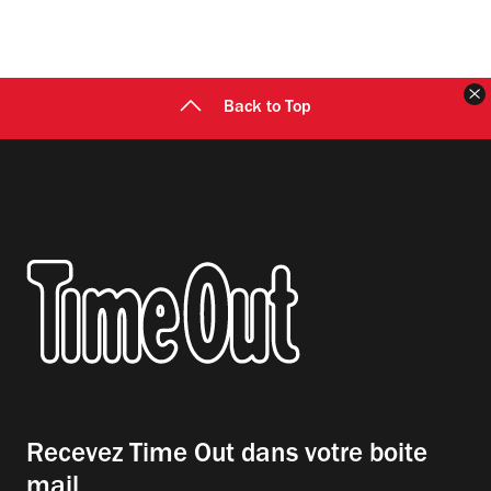
F
Back to Top
Recevez Time Out dans votre boite
mail