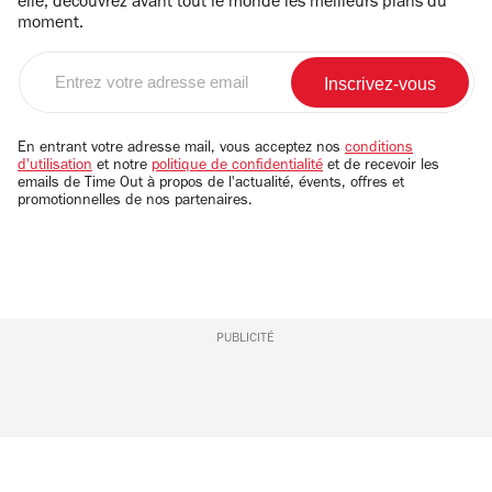
elle, découvrez avant tout le monde les meilleurs plans du
moment.
Entrez
votre
adresse
email
En entrant votre adresse mail, vous acceptez nos
conditions
d'utilisation
et notre
politique de confidentialité
et de recevoir les
emails de Time Out à propos de l'actualité, évents, offres et
promotionnelles de nos partenaires.
PUBLICITÉ