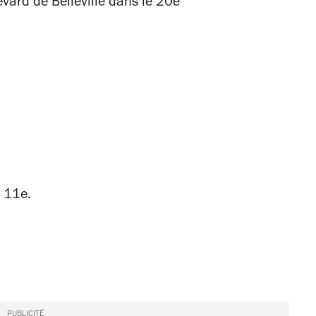
evard de Belleville dans le 20e
e 11e.
PUBLICITÉ