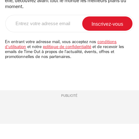
elle, découvrez avant tout le monde les meilleurs plans du
moment.
Entrez
votre
adresse
email
En entrant votre adresse mail, vous acceptez nos
conditions
d'utilisation
et notre
politique de confidentialité
et de recevoir les
emails de Time Out à propos de l'actualité, évents, offres et
promotionnelles de nos partenaires.
PUBLICITÉ