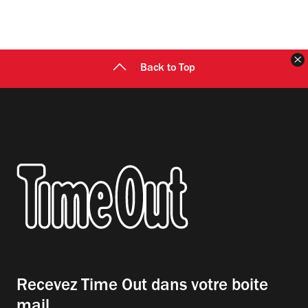
F
Back to Top
Recevez Time Out dans votre boite
mail