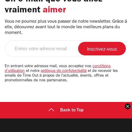
vraiment
aimer
Vous ne pourrez plus vous passer de notre newsletter. Grâce à
elle, découvrez avant tout le monde les meilleurs plans du
moment.
Entrez
votre
adresse
email
En entrant votre adresse mail, vous acceptez nos
conditions
d'utilisation
et notre
politique de confidentialité
et de recevoir les
emails de Time Out à propos de l'actualité, évents, offres et
promotionnelles de nos partenaires.
F
Back to Top