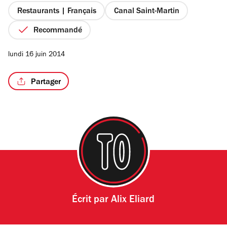
étoiles
Restaurants | Français
Canal Saint-Martin
Recommandé
/3
lundi 16 juin 2014
Partager
Écrit par
Alix Eliard