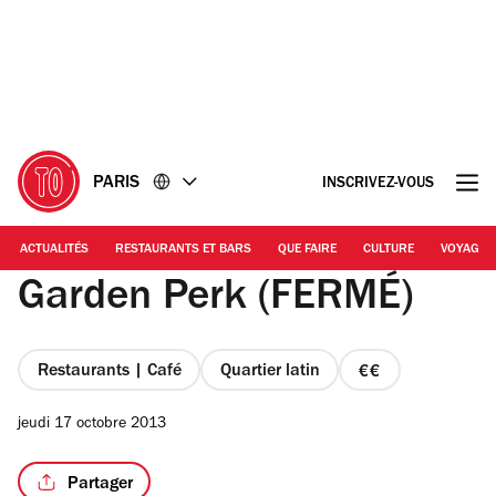
Accéder
Accéder
au
au
contenu
pied
de
page
PARIS
INSCRIVEZ-VOUS
ACTUALITÉS
RESTAURANTS ET BARS
QUE FAIRE
CULTURE
VOYAGE
Garden Perk (FERMÉ)
Restaurants | Café
Quartier latin
prix
2
jeudi 17 octobre 2013
sur
4
Partager