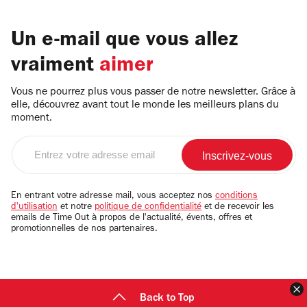
Un e-mail que vous allez
vraiment
aimer
Vous ne pourrez plus vous passer de notre newsletter. Grâce à
elle, découvrez avant tout le monde les meilleurs plans du
moment.
Entrez
votre
adresse
email
En entrant votre adresse mail, vous acceptez nos
conditions
d'utilisation
et notre
politique de confidentialité
et de recevoir les
emails de Time Out à propos de l'actualité, évents, offres et
promotionnelles de nos partenaires.
F
Back to Top