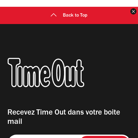
F
Back to Top
Recevez Time Out dans votre boite
mail