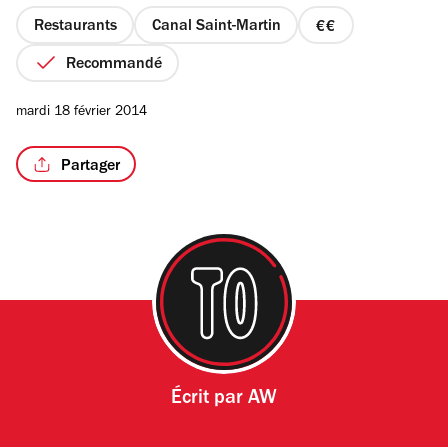
5
étoiles
Restaurants
Canal Saint-Martin
prix
2
Recommandé
sur
4
mardi 18 février 2014
Partager
Écrit par
AW