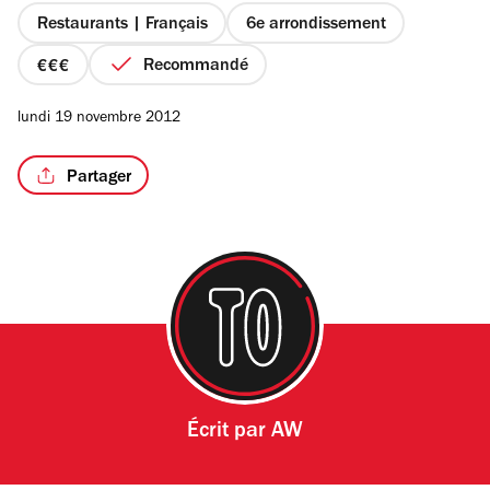
étoiles
Restaurants | Français
6e arrondissement
Recommandé
prix
3
/4
lundi 19 novembre 2012
sur
4
Partager
Écrit par
AW