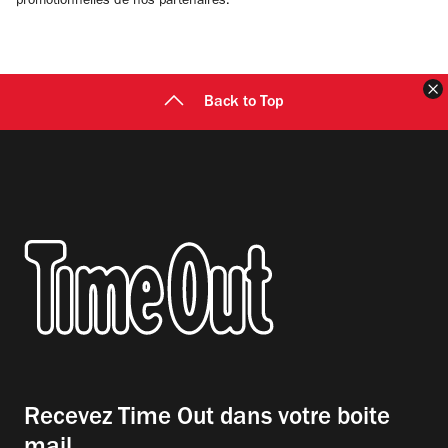
promotionnelles de nos partenaires.
F
Back to Top
Recevez Time Out dans votre boite