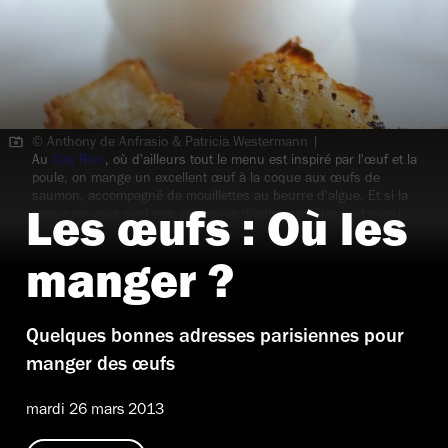
© Anthony de Anfrasio & Patricia Westermann |
Au
Coq Rico
, où d'ailleurs tout le menu est inspiré par l'œuf et la
poule, on mange un excellent œuf à la coque
aux œufs de
saumon, accompagné de mouillettes
au beurre d'algue. Et si la
coque ne vous sied pas, on trouve d'autre modèles tout aussi
Les œufs : Où les
bons (meurette, au plat ou mimosa).
manger ?
Quelques bonnes adresses parisiennes pour
manger des œufs
mardi 26 mars 2013