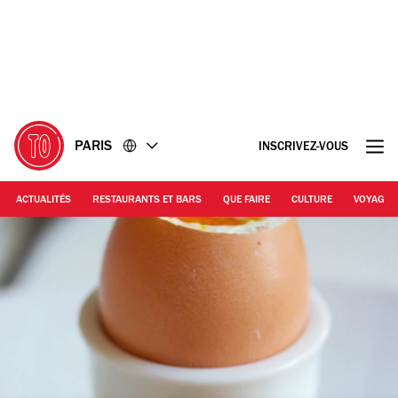
Accéder
Accéder
au
au
contenu
pied
de
page
PARIS
INSCRIVEZ-VOUS
ACTUALITÉS
RESTAURANTS ET BARS
QUE FAIRE
CULTURE
VOYAGE