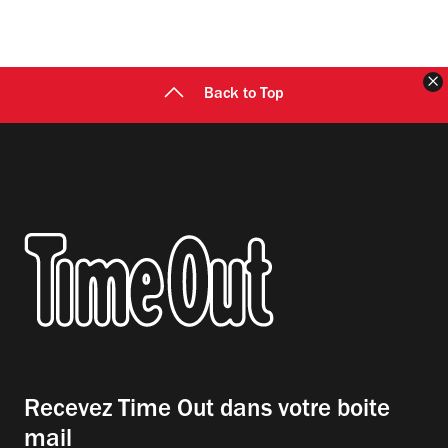
F
Back to Top
Recevez Time Out dans votre boite
mail