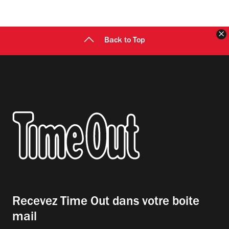
F
Back to Top
Recevez Time Out dans votre boite
mail