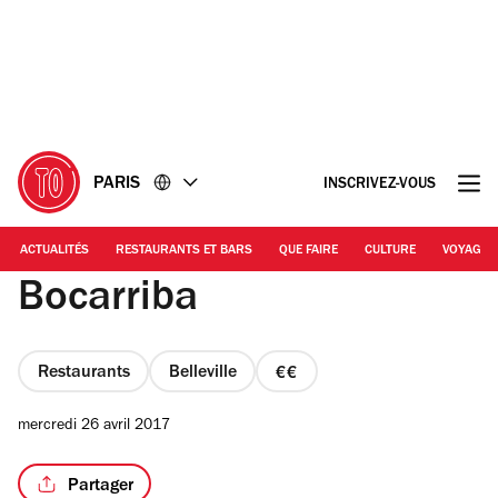
Accéder
Accéder
au
au
contenu
pied
de
page
PARIS
INSCRIVEZ-VOUS
ACTUALITÉS
RESTAURANTS ET BARS
QUE FAIRE
CULTURE
VOYAGE
Bocarriba
Restaurants
Belleville
prix
2
mercredi 26 avril 2017
sur
4
Partager