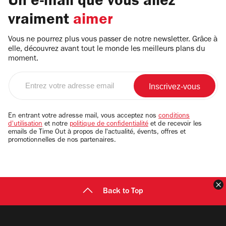
Un e-mail que vous allez
vraiment
aimer
Vous ne pourrez plus vous passer de notre newsletter. Grâce à
elle, découvrez avant tout le monde les meilleurs plans du
moment.
Entrez
votre
adresse
email
En entrant votre adresse mail, vous acceptez nos
conditions
d'utilisation
et notre
politique de confidentialité
et de recevoir les
emails de Time Out à propos de l'actualité, évents, offres et
promotionnelles de nos partenaires.
F
Back to Top