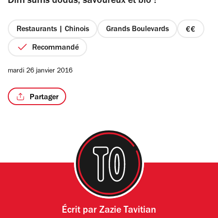
Dim sums dodus, savoureux et bio !
5
étoiles
Restaurants | Chinois
Grands Boulevards
prix
2
Recommandé
sur
4
mardi 26 janvier 2016
Partager
Écrit par
Zazie Tavitian