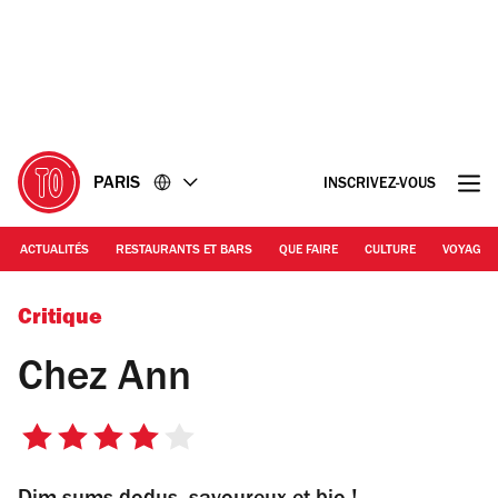
Accéder
Accéder
au
au
contenu
pied
de
page
PARIS
INSCRIVEZ-VOUS
ACTUALITÉS
RESTAURANTS ET BARS
QUE FAIRE
CULTURE
VOYAGE
© Jonathan Perugia
Critique
Chez Ann
4
sur