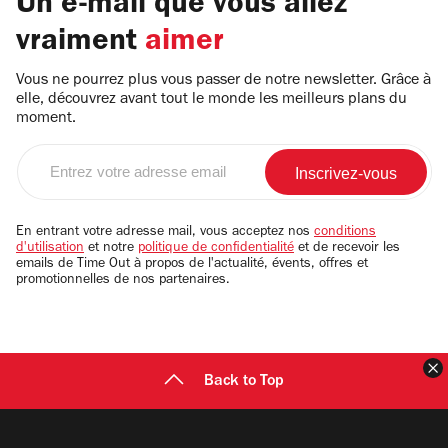
Un e-mail que vous allez
vraiment
aimer
Vous ne pourrez plus vous passer de notre newsletter. Grâce à
elle, découvrez avant tout le monde les meilleurs plans du
moment.
Entrez
votre
adresse
email
En entrant votre adresse mail, vous acceptez nos
conditions
d'utilisation
et notre
politique de confidentialité
et de recevoir les
emails de Time Out à propos de l'actualité, évents, offres et
promotionnelles de nos partenaires.
F
Back to Top