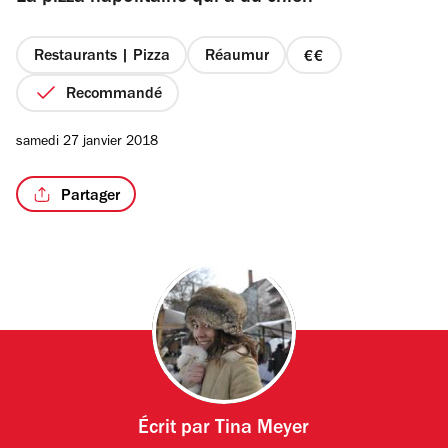
étoiles
Restaurants | Pizza
Réaumur
prix
2
Recommandé
/2
sur
4
samedi 27 janvier 2018
Partager
Écrit par
Tina Meyer